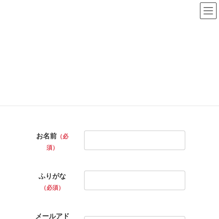
コ
ナ
ン
ビ
テ
ゲ
ン
ー
ツ
シ
へ
ョ
エントリー
ス
ン
キ
に
ッ
移
プ
動
HOME
エントリー
お名前
（必
須）
ふりがな
（必須）
メールアド